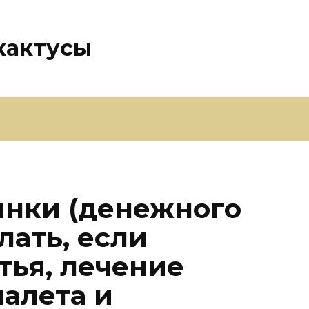
кактусы
янки (денежного
лать, если
тья, лечение
налета и