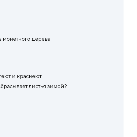
 монетного дерева
теют и краснеют
сбрасывает листья зимой?
е