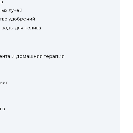
ва
ных лучей
тво удобрений
 воды для полива
ента и домашняя терапия
вет
на