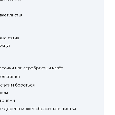
вает листья
ные пятна
охнут
е точки или серебристый налёт
толстянка
 с этим бороться
бком
териями
 дерево может сбрасывать листья