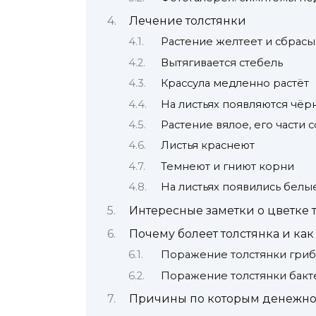
Лечение толстянки
Растение желтеет и сбрасы
Вытягивается стебель
Крассула медленно растёт
На листьях появляются чёр
Растение вялое, его части с
Листья краснеют
Темнеют и гниют корни
На листьях появились белы
Интересные заметки о цветке 
Почему болеет толстянка и как
Поражение толстянки гри
Поражение толстянки бак
Причины по которым денежное