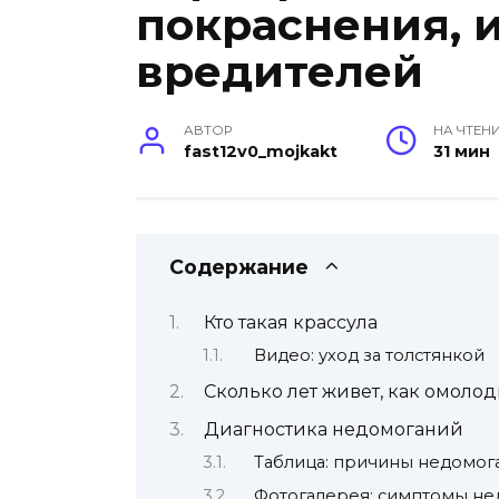
покраснения, 
вредителей
АВТОР
НА ЧТЕН
fast12v0_mojkakt
31 мин
Содержание
Кто такая крассула
Видео: уход за толстянкой
Сколько лет живет, как омоло
Диагностика недомоганий
Таблица: причины недомог
Фотогалерея: симптомы не