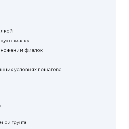
ылкой
ущую фиалку
змножении фиалок
ашних условиях пошагово
ы
еной грунта