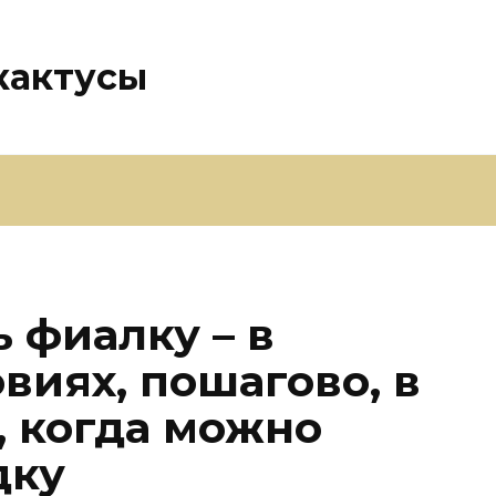
кактусы
 фиалку – в
виях, пошагово, в
, когда можно
дку