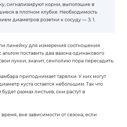
лку, сигнализируют корни, выползшие в
шиеся в плотном клубке. Необходимость
ем диаметров розетки к сосуду — 3: 1.
или линейку для измерения соотношения
с альтом поставить два вазона одинакового
свои лунки, значит, сенполию пора пересадить.
амбара приподнимает тарелки. У них могут
иаметр куста остается небольшим. Так что
 будет размах листьев, они растут в
ремя, вне зависимости от сезона, если