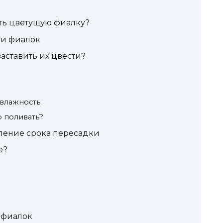
ать цветущую фиалку?
ки фиалок
заставить их цвести?
 влажность
о поливать?
еление срока пересадки
е?
 фиалок