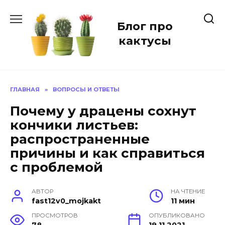
Перейти
к
Блог про
содержанию
кактусы
ГЛАВНАЯ
»
ВОПРОСЫ И ОТВЕТЫ
Почему у драцены сохнут
кончики листьев:
распространенные
причины и как справиться
с проблемой
АВТОР
НА ЧТЕНИЕ
fast12v0_mojkakt
11 мин
ПРОСМОТРОВ
ОПУБЛИКОВАНО
78
19.11.2021